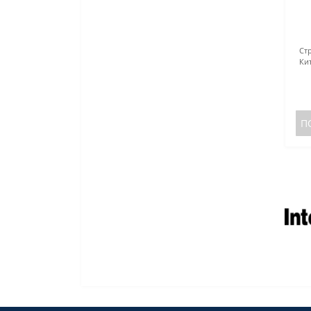
Ст
Ки
П