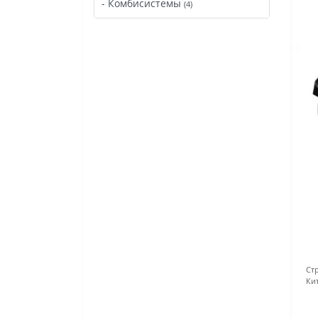
- Комбисистемы
(4)
Ст
Ки