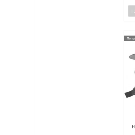
П
Попу
Н