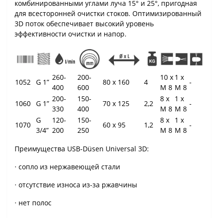
комбинированными углами луча 15° и 25°, пригодная
для всесторонней очистки стоков. Оптимизированный
3D поток обеспечивает высокий уровень
эффективности очистки и напор.
260-
200-
10 x
1 x
1052
G 1”
80 x 160
4
-
400
600
M 8
M 8
200-
150-
8 x
1 x
1060
G 1”
70 x 125
2,2
-
330
400
M 8
M 8
G
120-
150-
8 x
1 x
1070
60 x 95
1,2
-
3/4”
200
250
M 8
M 8
Преимущества USB-Düsen Universal 3D:
· сопло из нержавеющей стали
· отсутствие износа из-за ржавчины
· нет полос