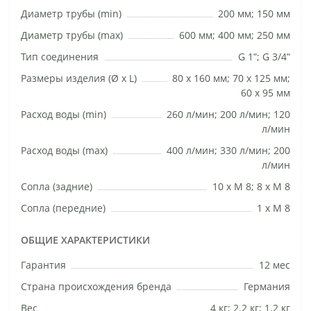
Диаметр трубы (min)
200 мм; 150 мм
Диаметр трубы (max)
600 мм; 400 мм; 250 мм
Тип соединения
G 1ʺ; G 3/4ʺ
Размеры изделия (Ø х L)
80 х 160 мм; 70 х 125 мм;
60 х 95 мм
Расход воды (min)
260 л/мин; 200 л/мин; 120
л/мин
Расход воды (max)
400 л/мин; 330 л/мин; 200
л/мин
Сопла (задние)
10 х М 8; 8 х М 8
Сопла (передние)
1 х М 8
ОБЩИЕ ХАРАКТЕРИСТИКИ
Гарантия
12 мес
Страна происхождения бренда
Германия
Вес
4 кг; 2.2 кг; 1.2 кг