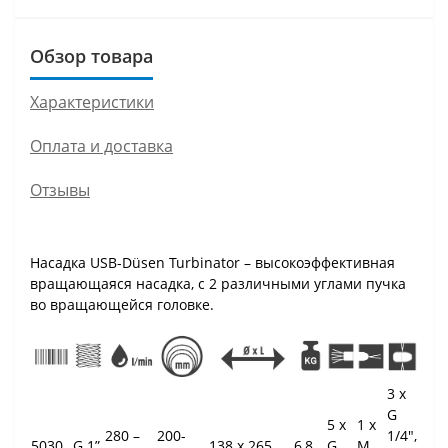
Обзор товара
Характеристики
Оплата и доставка
Отзывы
Насадка USB-Düsen Turbinator – высокоэффективная
вращающаяся насадка, с 2 различными углами пучка
во вращающейся головке.
3 x
G
5 x
1 x
280 –
200-
1/4",
5030
G 1”
138 x 265
6,8
G
М