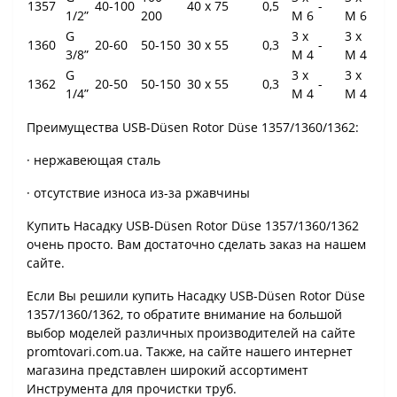
1357
40-100
40 x 75
0,5
-
1/2”
200
M 6
M 6
G
3 x
3 x
1360
20-60
50-150
30 x 55
0,3
-
3/8”
M 4
M 4
G
3 x
3 x
1362
20-50
50-150
30 x 55
0,3
-
1/4”
M 4
M 4
Преимущества USB-Düsen Rotor Düse 1357/1360/1362:
· нержавеющая сталь
· отсутствие износа из-за ржавчины
Купить Насадку USB-Düsen Rotor Düse 1357/1360/1362
очень просто. Вам достаточно сделать заказ на нашем
сайте.
Если Вы решили купить Насадку USB-Düsen Rotor Düse
1357/1360/1362, то обратите внимание на большой
выбор моделей различных производителей на сайте
promtovari.com.ua. Также, на сайте нашего интернет
магазина представлен широкий ассортимент
Инструмента для прочистки труб.