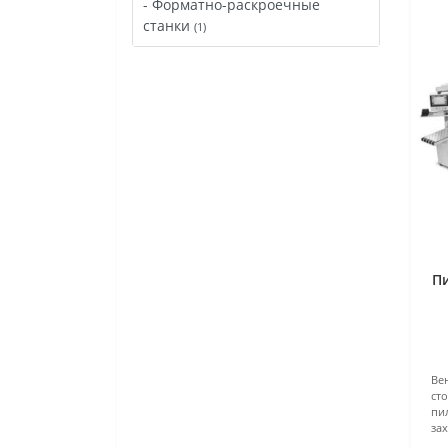
- Форматно-раскроечные
станки
(1)
П
Ве
сто
пи
зах