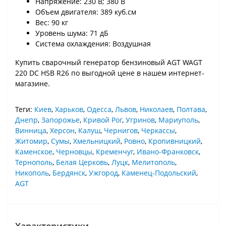
Напряжение: 230 В; 380 В
Объем двигателя: 389 куб.см
Вес: 90 кг
Уровень шума: 71 дБ
Система охлаждения: Воздушная
Купить сварочный генератор бензиновый AGT WAGT
220 DC HSB R26 по выгодной цене в нашем интернет-
магазине.
Теги:
Киев
,
Харьков
,
Одесса
,
Львов
,
Николаев
,
Полтава
,
Днепр
,
Запорожье
,
Кривой Рог
,
Угринов
,
Мариуполь
,
Винница
,
Херсон
,
Калуш
,
Чернигов
,
Черкассы
,
Житомир
,
Сумы
,
Хмельницкий
,
Ровно
,
Кропивницкий
,
Каменское
,
Черновцы
,
Кременчуг
,
Ивано-Франковск
,
Тернополь
,
Белая Церковь
,
Луцк
,
Мелитополь
,
Никополь
,
Бердянск
,
Ужгород
,
Каменец-Подольский
,
AGT
Характеристики