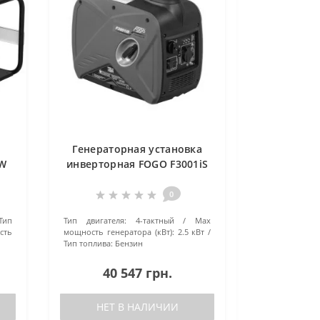
й
Генераторная установка
0W
инверторная FOGO F3001iS
(2.3кВт)
0
Тип
Тип двигателя:
4-тактный
Маx
сть
мощность генератора (кВт):
2.5 кВт
Тип топлива:
Бензин
40 547 грн.
НЕТ В НАЛИЧИИ