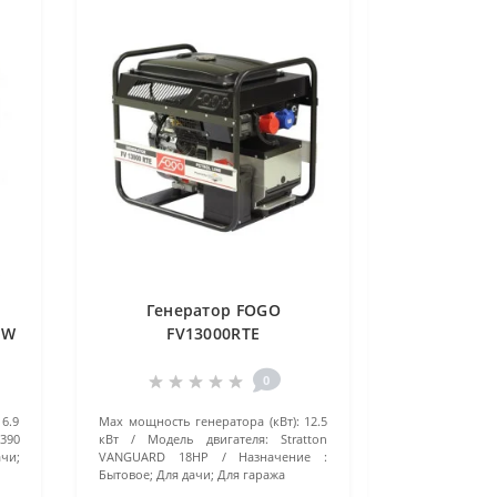
й
Генератор FOGO
 W
FV13000RTE
0
6.9
Маx мощность генератора (кВт):
12.5
390
кВт
Модель двигателя:
Stratton
чи;
VANGUARD 18HP
Назначение :
Бытовое; Для дачи; Для гаража