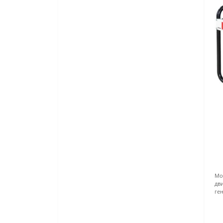
Мощ
дви
ген