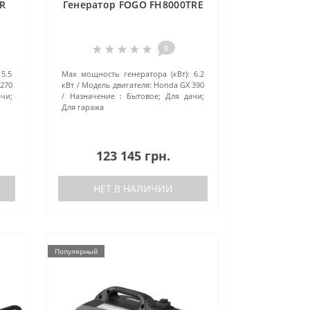
R
Генератор FOGO FH8000TRE
0
5.5
Маx мощность генератора (кВт):
6.2
270
кВт
Модель двигателя:
Honda GX 390
чи;
Назначение :
Бытовое; Для дачи;
Для гаража
123 145 грн.
НЕТ В НАЛИЧИИ
Популярный