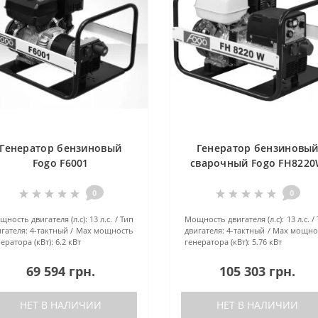
Генератор бензиновый
Генератор бензиновы
Fogo F6001
сварочный Fogo FH822
0
0
ность двигателя (л.с):
13 л.с.
Тип
Мощность двигателя (л.с):
13 л.с.
гателя:
4-тактный
Маx мощность
двигателя:
4-тактный
Маx мощно
ератора (кВт):
6.2 кВт
генератора (кВт):
5.76 кВт
69 594 грн.
105 303 грн.
НЕТ В НАЛИЧИИ
НЕТ В НАЛИЧИИ