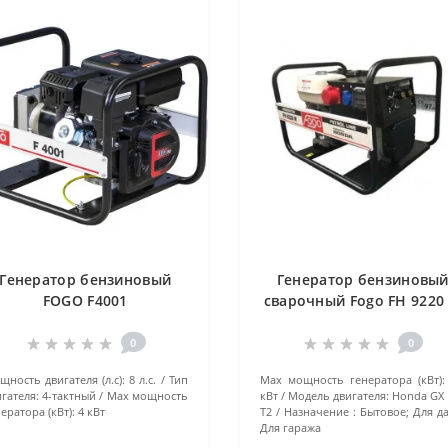
Генератор бензиновый
Генератор бензиновы
FOGO F4001
сварочный Fogo FH 9220
0
0
ность двигателя (л.с):
8 л.с.
Тип
Маx мощность генератора (кВт):
гателя:
4-тактный
Маx мощность
кВт
Модель двигателя:
Honda GX 
ератора (кВт):
4 кВт
T2
Назначение :
Бытовое; Для да
Для гаража