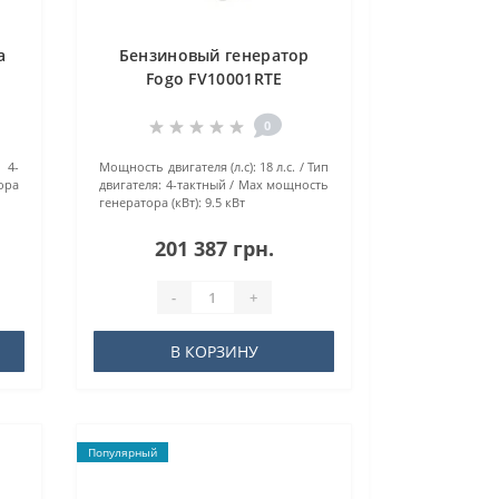
а
Бензиновый генератор
Fogo FV10001RTE
0
 4-
Мощность двигателя (л.с):
18 л.с.
Тип
ора
двигателя:
4-тактный
Маx мощность
генератора (кВт):
9.5 кВт
201 387 грн.
-
+
В КОРЗИНУ
Популярный