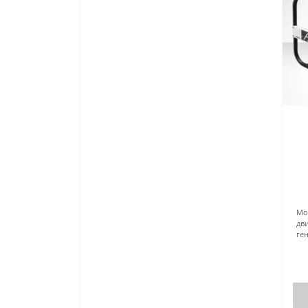
Мощ
дви
ген