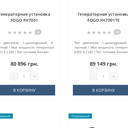
Генераторная установка
Генераторная установк
FOGO FH7001
FOGO FH7001TE
0
0
п двигателя:
1-цилиндровый; 4-
Тип двигателя:
1-цилиндровый;
ктный
Маx мощность генератора
тактный
Маx мощность генерат
т):
6.2 кВт
Тип топлива:
Бензин
(кВт):
6.2 кВт
Тип топлива:
Бензин
80 896 грн.
89 149 грн.
-
+
-
+
В КОРЗИНУ
В КОРЗИНУ
лярный
Популярный