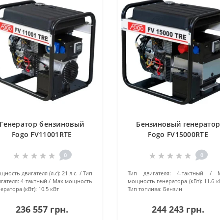
Генератор бензиновый
Бензиновый генерато
Fogo FV11001RTE
Fogo FV15000RTE
0
0
ность двигателя (л.с):
21 л.с.
Тип
Тип двигателя:
4-тактный
гателя:
4-тактный
Маx мощность
мощность генератора (кВт):
11.6 к
ератора (кВт):
10.5 кВт
Тип топлива:
Бензин
236 557 грн.
244 243 грн.