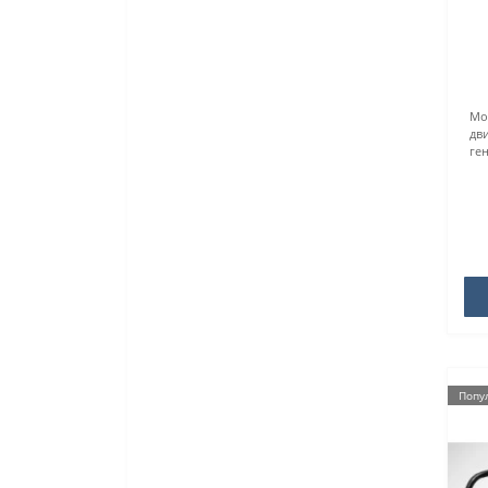
Мощ
дви
ген
Попу