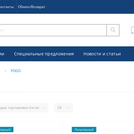
онтакты
Обмен/Возврат
ии
Специальные предложения
Новости и статьи
FOGO
лярный
Популярный