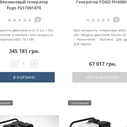
Бензиновый генератор
Генератор FOGO FH6000
Fogo FV17001RTE
0
0
ность двигателя (л.с):
31 л.с.
Тип
Маx мощность генератора (кВт):
гателя:
4-тактный
Маx мощность
кВт
Модель двигателя:
Honda GX 
ератора (кВт):
16.5 кВт
Назначение :
Бытовое; Для да
Для гаража
345 181 грн.
67 017 грн.
-
+
В КОРЗИНУ
НЕТ В НАЛИЧИИ
лярный
Популярный