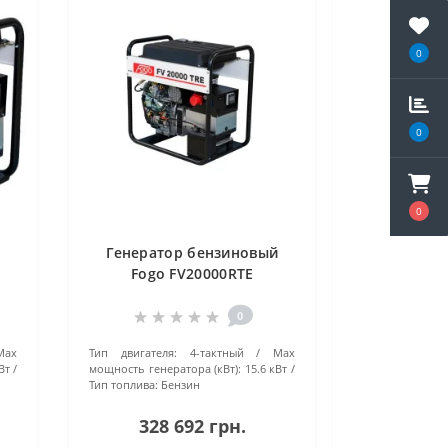
0
0
0
р
Генератор бензиновый
Fogo FV20000RTE
0
Маx
Тип двигателя:
4-тактный
Маx
Вт
мощность генератора (кВт):
15.6 кВт
Тип топлива:
Бензин
328 692 грн.