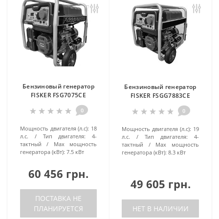
Бензиновый генератор
Бензиновый генератор
FISKER FSG7075CE
FISKER FSGG7883CE
0
0
Мощность двигателя (л.с):
18
Мощность двигателя (л.с):
19
л.с.
Тип двигателя:
4-
л.с.
Тип двигателя:
4-
тактный
Маx мощность
тактный
Маx мощность
генератора (кВт):
7.5 кВт
генератора (кВт):
8.3 кВт
60 456 грн.
49 605 грн.
ПОСТАВКА НЕ
ПЛАНИРУЕТСЯ
НЕТ В НАЛИЧИИ