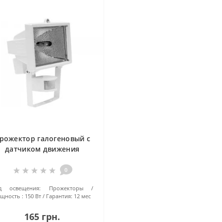
рожектор галогеновый с
датчиком движения
BEMKO C55-SFL150WH
0
д освещения:
Прожекторы
щность :
150 Вт
Гарантия:
12 мес
165 грн.