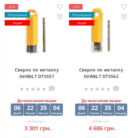
-22%
-22%
Популярный
Популярный
Акция
Акция
Cверлo по металлу
Cверлo по металлу
DeWALT DT5557
DeWALT DT5562
"EXTREME2" HSS-G
"EXTREME2" HSS-G
0
0
10х84х133 мм
(10 шт) 12.5х98х151
мм
До окончания акции
До окончания акции
06
22
35
04
06
22
35
04
Дней
Часов
Минут
Секунд
Дней
Часов
Минут
Секунд
4 232 грн.
5 905 грн.
3 301 грн.
4 606 грн.