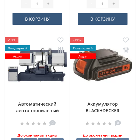
-
+
-
+
В КОРЗИНУ
В КОРЗИНУ
-13%
-19%
Популярный
Популярный
Акция
Акция
Автоматический
Аккумулятор
ленточнопильный
BLACK+DECKER
станок CORMAK H-
BL2018
0
0
500SA
До окончания акции
До окончания акции