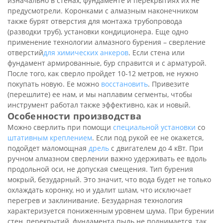
изначально в стенах, фундаменте и перекрытиях их не
предусмотрели. Коронками с алмазным наконечником
также бурят отверстия для монтажа трубопровода
(разводки труб), установки кондиционера. Еще одно
применение технологии алмазного бурения – сверление
отверстий
для химических анкеров
. Если стена или
фундамент армированные, бур справится и с арматурой.
После того, как сверло пройдет 10-12 метров, не нужно
покупать новую. Ее можно
восстановить
. Привезите
(перешлите) ее нам, и мы наплавим сегменты, чтобы
инструмент работал также эффективно, как и новый.
Особенности производства
Можно сверлить при помощи
специальной установки
со
штативным креплением
. Если под рукой ее не окажется,
подойдет маломощная
дрель
с двигателем до 4 кВт. При
ручном алмазном сверлении важно удерживать ее вдоль
продольной оси, не допуская смещения. Тип бурения
мокрый, безударный. Это значит, что вода будет не только
охлаждать коронку, но и удалит шлам, что исключает
перегрев и заклинивание. Безударная технология
характеризуется пониженным уровнем шума. При бурении
стен, перекрытий, фундамента пыль не поднимается, так