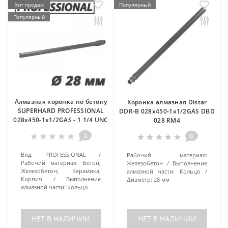
Хит продаж
Популярный
Популярный
Алмазная коронка по бетону
Коронка алмазная Distar
SUPERHARD PROFESSIONAL
DDR-B 028x450-1x1/2GAS DBD
028x450-1x1/2GAS - 1 1/4 UNC
028 RM4
2
0
Вид:
PROFESSIONAL
Рабочий материал:
Рабочий материал:
Бетон;
Железобетон
Выполнение
Железобетон; Керамика;
алмазной части:
Кольцо
Кирпич
Выполнение
Диаметр:
28 мм
алмазной части:
Кольцо
НЕТ В НАЛИЧИИ
НЕТ В НАЛИЧИИ